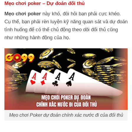
Mẹo chơi poker – Dự đoán đối thủ
Mẹo chơi poker
này khó, đòi hỏi bạn phải cực khéo.
Cụ thể, bạn phải rèn luyện kỹ năng quan sát và dự đoán
tình huống để có thể chủ động theo dõi đối thủ cũng
như những hành động của họ.
Mẹo chơi Poker dự đoán chính xác nước đi của đối thủ