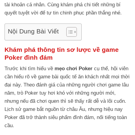
tài khoản cá nhân. Cùng khám phá chi tiết những bí
quyết tuyệt vời để tự tin chinh phục phần thắng nhé.
Nội Dung Bài Viết
Khám phá thông tin sơ lược về game
Poker đình đám
Trước khi tìm hiểu về
mẹo chơi Poker
cụ thể, hội viên
cần hiểu rõ về game bài quốc tế ăn khách nhất mọi thời
đại này. Theo đánh giá của những người chơi game lâu
năm, trò Poker tuy hơi khó với những người mới,
nhưng nếu đã chơi quen thì sẽ thấy rất dễ và lôi cuốn.
Lịch sử game bắt nguồn từ châu Âu, nhưng hiệu nay
Poker đã trở thành siêu phẩm đình đám, nổi tiếng toàn
cầu.