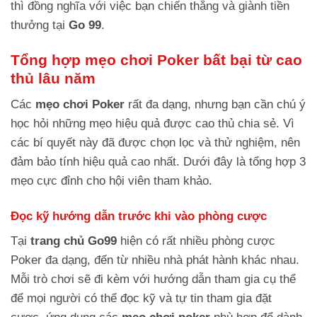
thì đồng nghĩa với việc bạn chiến thắng và giành tiền
thưởng tại
Go 99
.
Tổng hợp mẹo chơi Poker bất bại từ cao
thủ lâu năm
Các
mẹo chơi Poker
rất đa dạng, nhưng bạn cần chú ý
học hỏi những mẹo hiệu quả được cao thủ chia sẻ. Vì
các bí quyết này đã được chọn lọc và thử nghiệm, nên
đảm bảo tính hiệu quả cao nhất. Dưới đây là tổng hợp 3
mẹo cực đỉnh cho hội viên tham khảo.
Đọc kỹ hướng dẫn trước khi vào phòng cược
Tại
trang chủ Go99
hiện có rất nhiều phòng cược
Poker đa dạng, đến từ nhiều nhà phát hành khác nhau.
Mỗi trò chơi sẽ đi kèm với hướng dẫn tham gia cụ thể
để mọi người có thể đọc kỹ và tự tin tham gia đặt