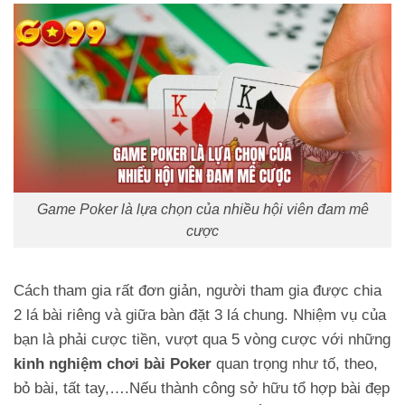
Game Poker là lựa chọn của nhiều hội viên đam mê
cược
Cách tham gia rất đơn giản, người tham gia được chia
2 lá bài riêng và giữa bàn đặt 3 lá chung. Nhiệm vụ của
bạn là phải cược tiền, vượt qua 5 vòng cược với những
kinh nghiệm chơi bài Poker
quan trọng như tố, theo,
bỏ bài, tất tay,….Nếu thành công sở hữu tổ hợp bài đẹp