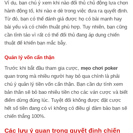
Ví dụ, bạn chú ý xem khi nào đối thủ chủ động lựa chọn
hành động tố, khi nào e dè trong việc đưa ra quyết định.
Từ đó, bạn có thể đánh giá được họ có bài mạnh hay
bài yếu và có chiến thuật phù hợp. Tuy nhiên, bạn cũng
cần tỉnh táo vì rất có thể đối thủ đang áp dụng chiến
thuật để khiến bạn mắc bẫy.
Quản lý vốn cẩn thận
Trước khi bắt đầu tham gia cược,
mẹo chơi poker
quan trọng mà nhiều người hay bỏ qua chính là phải
chú ý quản lý tiền vốn cẩn thận. Bạn cần dự tính xem
bản thân sẽ bỏ bao nhiêu tiền cho các ván cược và biết
điểm dừng đúng lúc. Tuyệt đối không được đặt cược
hết số tiền đang có vì không có điều gì đảm bảo bạn sẽ
chiến thắng 100%.
Các lưu ý quan trọng quyết định chiến