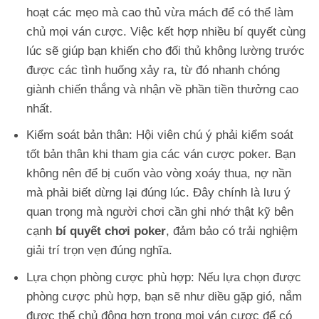
hoạt các mẹo mà cao thủ vừa mách để có thể làm
chủ mọi ván cược. Việc kết hợp nhiều bí quyết cùng
lúc sẽ giúp bạn khiến cho đối thủ không lường trước
được các tình huống xảy ra, từ đó nhanh chóng
giành chiến thắng và nhận về phần tiền thưởng cao
nhất.
Kiểm soát bản thân: Hội viên chú ý phải kiểm soát
tốt bản thân khi tham gia các ván cược poker. Bạn
không nên để bị cuốn vào vòng xoáy thua, nợ nần
mà phải biết dừng lại đúng lúc. Đây chính là lưu ý
quan trọng mà người chơi cần ghi nhớ thật kỹ bên
cạnh
bí quyết chơi poker
, đảm bảo có trải nghiệm
giải trí trọn vẹn đúng nghĩa.
Lựa chọn phòng cược phù hợp: Nếu lựa chọn được
phòng cược phù hợp, bạn sẽ như diều gặp gió, nắm
được thế chủ động hơn trong mọi ván cược để có