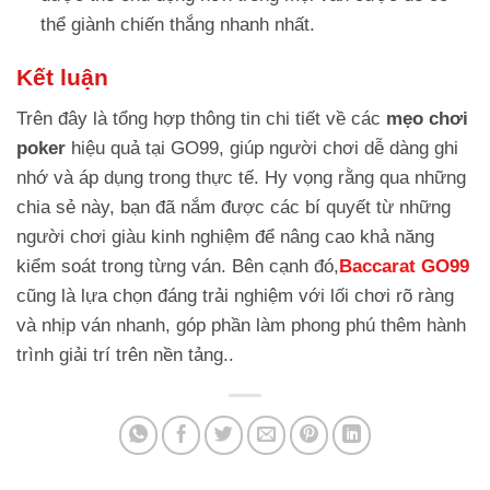
thể giành chiến thắng nhanh nhất.
Kết luận
Trên đây là tổng hợp thông tin chi tiết về các
mẹo chơi
poker
hiệu quả tại GO99, giúp người chơi dễ dàng ghi
nhớ và áp dụng trong thực tế. Hy vọng rằng qua những
chia sẻ này, bạn đã nắm được các bí quyết từ những
người chơi giàu kinh nghiệm để nâng cao khả năng
kiểm soát trong từng ván. Bên cạnh đó,
Baccarat GO99
cũng là lựa chọn đáng trải nghiệm với lối chơi rõ ràng
và nhịp ván nhanh, góp phần làm phong phú thêm hành
trình giải trí trên nền tảng..