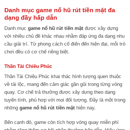
Danh mục game nổ hũ rút tiền mặt đa
dạng đầy hấp dẫn
Danh mục
game nổ hũ rút tiền mặt
được xây dựng
với nhiều chủ đề khác nhau nhằm đáp ứng đa dạng nhu
cầu giải trí. Từ phong cách cổ điển đến hiện đại, mỗi trò
chơi đều có cơ chế riêng biệt.
Thần Tài Chiêu Phúc
Thần Tài Chiêu Phúc khai thác hình tượng quen thuộc
về tài lộc, mang đến cảm giác gần gũi trong từng vòng
quay. Cơ chế trả thưởng được xây dựng theo dạng
tuyến tính, phù hợp với mọi đối tượng. Đây là một trong
những
game nổ hũ rút tiền mặt
hiện nay.
Bên cạnh đó, game còn tích hợp vòng quay miễn phí
nhằm tăng thêm cơ hội nhận thưởng hấp dẫn. Hiệu ứng