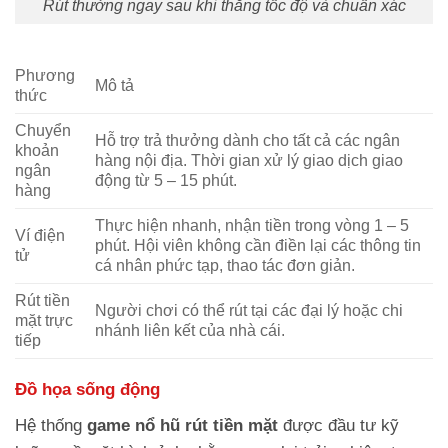
Rút thưởng ngay sau khi thắng tốc độ và chuẩn xác
Phương
Mô tả
thức
Chuyển
Hỗ trợ trả thưởng dành cho tất cả các ngân
khoản
hàng nội địa. Thời gian xử lý giao dịch giao
ngân
động từ 5 – 15 phút.
hàng
Thực hiện nhanh, nhận tiền trong vòng 1 – 5
Ví điện
phút. Hội viên không cần điền lại các thông tin
tử
cá nhân phức tạp, thao tác đơn giản.
Rút tiền
Người chơi có thể rút tại các đại lý hoặc chi
mặt trực
nhánh liên kết của nhà cái.
tiếp
Đồ họa sống động
Hệ thống
game nổ hũ rút tiền mặt
được đầu tư kỹ