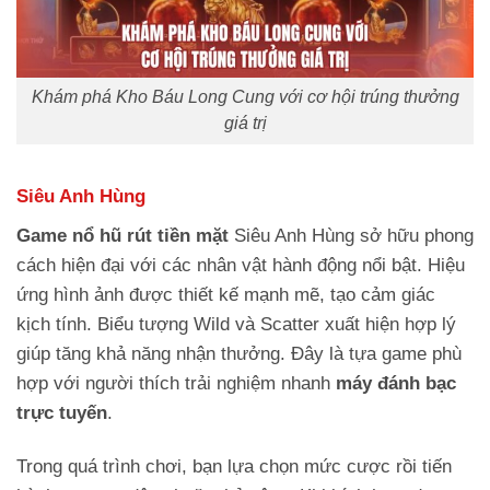
Khám phá Kho Báu Long Cung với cơ hội trúng thưởng
giá trị
Siêu Anh Hùng
Game nổ hũ rút tiền mặt
Siêu Anh Hùng sở hữu phong
cách hiện đại với các nhân vật hành động nổi bật. Hiệu
ứng hình ảnh được thiết kế mạnh mẽ, tạo cảm giác
kịch tính. Biểu tượng Wild và Scatter xuất hiện hợp lý
giúp tăng khả năng nhận thưởng. Đây là tựa game phù
hợp với người thích trải nghiệm nhanh
máy đánh bạc
trực tuyến
.
Trong quá trình chơi, bạn lựa chọn mức cược rồi tiến